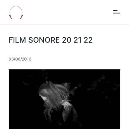
FILM SONORE 20 21 22
03/06/2016
.