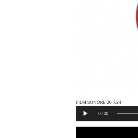
FILM SONORE 26 7.24
A
00:00
u
d
i