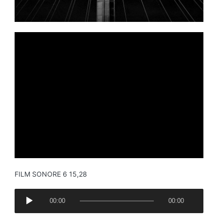
FILM SONORE 6 15,28
A
00:00
00:00
u
d